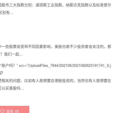
国股市三大指数分别：道琼斯工业指数、纳斯达克指数以及标准普尔
区别有…
中一些股票会受到不同因素影响，美股也是不少投资者会关注的，那
何？我们一起…
c=”/UploadFiles_7844/202108/2021082623191741_S.j
吗？
楚相关的问题，比如有人是想要在港股投资的，当然也有人是想要在
可以买美股吗…
喜欢 (
0
)