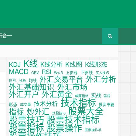
行合一
K线
KDJ
K线图
K线分析
K线形态
MACD
RSI
下影线
上影线
OBV
W%R
买入技巧
外汇分析
外汇交易平台
均线
信号
分析
外汇基础知识
外汇市场
外汇开户
外汇黄金
实战
威廉指标
强弱
技术指标
技术分析
形态
投资书籍
成交量
股票大全
炒外汇
指标
炒股技巧
股票技巧
股票技术指标
股票操作
股票指标
股票操作学
股票操作技巧