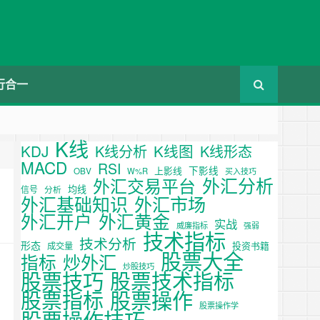
行合一
K线
KDJ
K线图
K线分析
K线形态
MACD
RSI
下影线
上影线
OBV
W%R
买入技巧
外汇分析
外汇交易平台
均线
信号
分析
外汇基础知识
外汇市场
外汇开户
外汇黄金
实战
威廉指标
强弱
技术指标
技术分析
形态
投资书籍
成交量
股票大全
炒外汇
指标
炒股技巧
股票技巧
股票技术指标
股票操作
股票指标
股票操作学
股票操作技巧