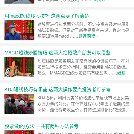
用macd短线炒股技巧 这两点要了解清楚
对股票进行技术面分析时，不少投资者经常会用到
MACD指标。但是对于新手投资者来说，肯定也是
想要知道用macd ……
继续阅读 »
MACD短线炒股技巧 这两大绝招散户朋友可以借鉴
炒短线股是股民朋友非常喜欢的投资技巧了，在对
股票进行技术面分析时，经常会用到MACD指标。
那么，MMACD短线炒股技巧有哪些呢 ……
继续
阅读 »
KDJ短线技巧有哪些 这两大操作要点投资者可参考
KDJ指标，利用真实的价格波动来反映市场上买卖
双方力量的对比，在计算过程中只考虑了近期的最
高价、最低价与收盘价，其特点是能够比较迅速、
直观地判断行情 ……
继续阅读 »
股票做t的方法 一共有两种方法参考