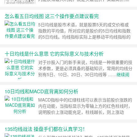
是不愿受套牢之苦，既使套牢一天也心不甘、情不
愿。因此买意随着股价大幅上扬后而减少，卖意则
怎么看五日均线图 这三个操作要点建议看完
相形增加，供需关系由买方强盛转趋买卖双方均
衡，终至卖方占上风。 ……
继续阅读 »
5日均线是股市术语，就是股票5天的成交价格或
指数的平均值，所对应的是股价的5日均线和指数
的5日均线。均线指标实际上是移动平均线指标的
简称 ……
继续阅读 »
十日均线是什么意思 它的实际意义与技术分析
对于炒股入门的新手来说，均线是一种很重要的技
术参数，更是必须具备的基础知识，常用的均线分
别有5日、10日、20日、30日均线等 ……
继续阅
读 »
10日均线和MACD底背离如何分析
MACD指标中的红绿柱线可以表示当前股价涨跌的
内在动能，当指标显示为零轴上方的红色柱线时，
说明股价上涨动能充足，柱线越长，则上涨动
……
继续阅读 »
135均线战法 操盘手们都在认真学习！