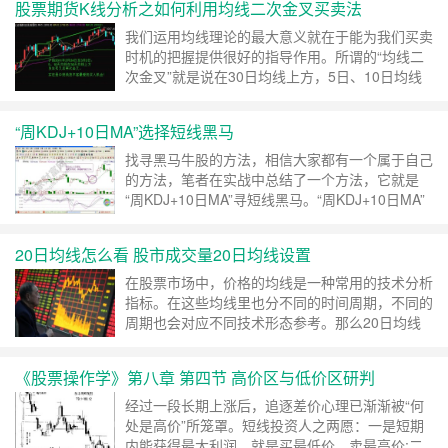
股票期货K线分析之如何利用均线二次金叉买卖法
我们运用均线理论的最大意义就在于能为我们买卖
时机的把握提供很好的指导作用。所谓的“均线二
次金叉”就是说在30日均线上方，5日、10日均线
先形成死叉，然后再形成金叉，这就是第二次金叉
了。 ……
继续阅读 »
“周KDJ+10日MA”选择短线黑马
找寻黑马牛股的方法，相信大家都有一个属于自己
的方法，笔者在实战中总结了一个方法，它就是
“周KDJ+10日MA”寻短线黑马。“周KDJ+10日MA”
是如何寻找到黑马牛股呢?如果感兴趣的话，就学
习 ……
继续阅读 »
20日均线怎么看 股市成交量20日均线设置
在股票市场中，价格的均线是一种常用的技术分析
指标。在这些均线里也分不同的时间周期，不同的
周期也会对应不同技术形态参考。那么20日均线
……
继续阅读 »
《股票操作学》第八章 第四节 高价区与低价区研判
经过一段长期上涨后，追逐差价心理已渐渐被“何
处是高价”所笼罩。短线投资人之两愿：一是短期
内能获得最大利润，就是买最低价，卖最高价;二