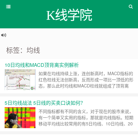
K线学院
标签：均线
10日均线和MACD顶背离实例解析
如果在均线持续上涨，连创新高时，MACD指标的
红色柱线无法创新高，反而形成一项比一顶低的形
态，那么此时均线和MACD柱线就组成了顶背离
……
继续阅读 »
5日均线战法 5日线的买卖口诀如何？
不同指标都有不同的含义，对于现在的股市来说，
有一个简单又实用的指标，那就是均线指标。短期
移动平均线比较常用的有5日均线、10日均线、20
日均线和30日 ……
继续阅读 »