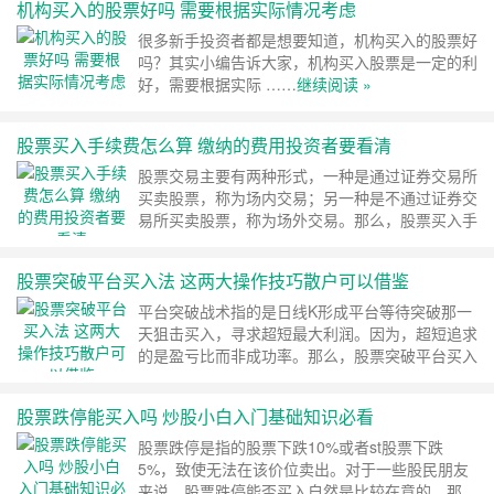
机构买入的股票好吗 需要根据实际情况考虑
很多新手投资者都是想要知道，机构买入的股票好
吗？其实小编告诉大家，机构买入股票是一定的利
好，需要根据实际 ……
继续阅读 »
股票买入手续费怎么算 缴纳的费用投资者要看清
股票交易主要有两种形式，一种是通过证券交易所
买卖股票，称为场内交易；另一种是不通过证券交
易所买卖股票，称为场外交易。那么，股票买入手
续费怎么算 ……
继续阅读 »
股票突破平台买入法 这两大操作技巧散户可以借鉴
平台突破战术指的是日线K形成平台等待突破那一
天狙击买入，寻求超短最大利润。因为，超短追求
的是盈亏比而非成功率。那么，股票突破平台买入
法有哪些 ……
继续阅读 »
股票跌停能买入吗 炒股小白入门基础知识必看
股票跌停是指的股票下跌10%或者st股票下跌
5%，致使无法在该价位卖出。对于一些股民朋友
来说，股票跌停能否买入自然是比较在意的。那