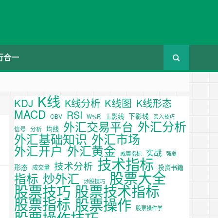
行合一
K线
KDJ
K线图
K线分析
K线形态
MACD
RSI
下影线
上影线
OBV
W%R
买入技巧
外汇分析
外汇交易平台
均线
信号
分析
外汇基础知识
外汇市场
外汇开户
外汇黄金
实战
威廉指标
强弱
技术指标
技术分析
形态
投资书籍
成交量
股票大全
炒外汇
指标
炒股技巧
股票技巧
股票技术指标
股票操作
股票指标
股票操作学
股票操作技巧