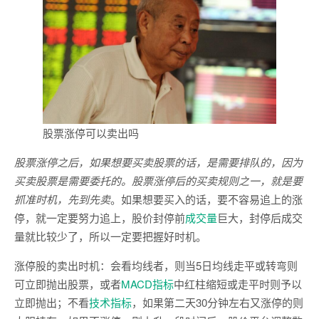
股票涨停可以卖出吗
股票涨停之后，如果想要买卖股票的话，是需要排队的，因为
买卖股票是需要委托的。股票涨停后的买卖规则之一，就是要
抓准时机，先到先卖
。如果想要买入的话，要不容易追上的涨
停，就一定要努力追上，股价封停前
成交量
巨大，封停后成交
量就比较少了，所以一定要把握好时机。
涨停股的卖出时机：会看均线者，则当5日均线走平或转弯则
可立即抛出股票，或者
MACD
指标
中红柱缩短或走平时则予以
立即抛出；不看
技术指标
，如果第二天30分钟左右又涨停的则