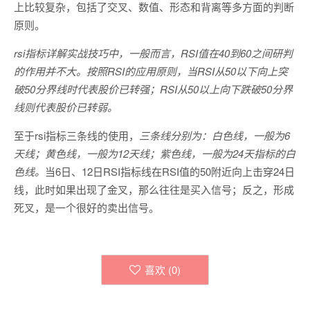
上比较复杂，包括了交叉、数值、形态和背离等多方面的判断
原则。
rsi指标详解实战技巧中，一般而言，RSI值在40到60之间研判
的作用并不大。按照RSI的应用原则，当RSI从50以下向上突
破50分界线时代表股价已转强；RSI从50以上向下跌破50分界
线则代表股价已转弱。
至于rsi指标三条线的使用，
三条线分别为：白色线，一般为6
天线；黄色线，一般为12天线；紫色线，一般为24天指标的白
色线。
当6日、12日RSI指标线在RSI值的50附近向上击穿24日
线，此时如果出现了金叉，那么往往是买入信号；反之，形成
死叉，是一个很好的卖出信号。
喜欢 (
0
)