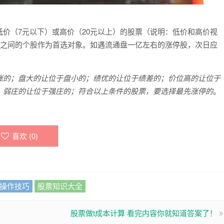
低价（7元以下）或高价（20元以上）的股票（说明：低价和高价视
00万之间的个股作为首选对象。如遇流通盘一亿左右的涨停股，次日应
涨的；盘大的让位于盘小的；绩优的让位于绩差的；价位高的让位于
；弱庄的让位于强庄的；符合以上条件的股票，要选择最先涨停的
。
喜欢 (
0
)
操作技巧
股票知识大全
股票做t成本计算 看完内容你就知道答案了！