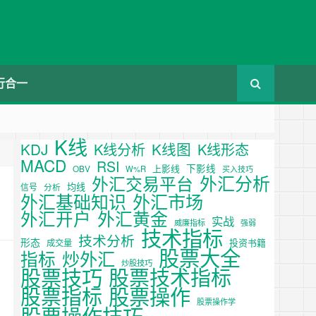
行合一
K线
KDJ
K线图
K线分析
K线形态
MACD
RSI
下影线
上影线
OBV
W%R
买入技巧
外汇分析
外汇交易平台
均线
信号
分析
外汇基础知识
外汇市场
外汇开户
外汇黄金
实战
威廉指标
强弱
技术指标
技术分析
形态
投资书籍
成交量
股票大全
炒外汇
指标
炒股技巧
股票技巧
股票技术指标
股票操作
股票指标
股票操作学
股票操作技巧