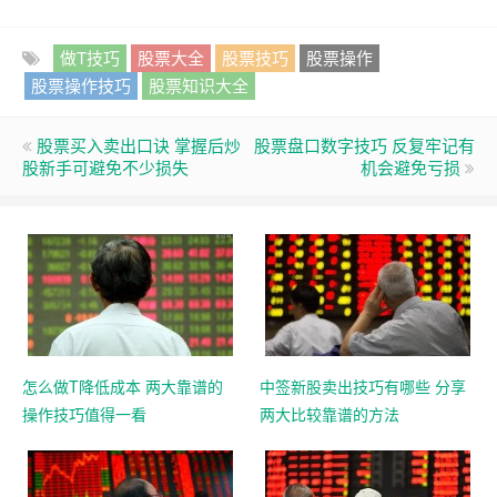
做T技巧
股票大全
股票技巧
股票操作
股票操作技巧
股票知识大全
股票买入卖出口诀 掌握后炒
股票盘口数字技巧 反复牢记有
股新手可避免不少损失
机会避免亏损
怎么做T降低成本 两大靠谱的
中签新股卖出技巧有哪些 分享
操作技巧值得一看
两大比较靠谱的方法