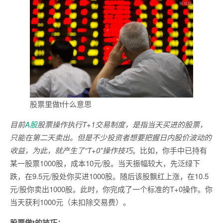
股票里做t什么意思
目前
A股
股票操作执行T+1交易制度，是指当天买进的股票，
只能在第二天卖出。但是不少投资者想要把握日内股价波动的
收益，为此，就产生了“T+0”操作技巧
。比如，你手中已持有
某一股票1000股，成本10元/股。当天振幅较大，先泛绿下
跌，在9.5元/股处你买进1000股。随后该股飘红上涨，在10.5
元/股你卖出1000股。此时，你完成了一个标准的T+0操作。你
当天获利1000元（未扣除交易费）。
股票做t的技巧：