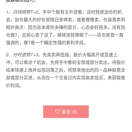
1、日线顺势T+0
。手中个股有主升迹象，这时就是加仓的机
会，加仓最大的好处是隔日舍得卖，或者慢慢卖，也容易卖到
相对高点：因为这本是你多赚的部分，心态会好很多。没有加
仓做T，总担心卖了没了，继续涨就傻眼了——这也是我一直
强调的，做T是一个确定性强的套利手段。
2、分时逆势T+0
。先高卖再低接。股价大幅高开或急速上
冲，可以乘这个机会，先将手中筹码全部或部分卖出，待股价
结束快速上涨并出现回落之后，将原来抛出的同一品种股票全
部或部分买进，从而在一个交易日内实现高卖低买，来获取差
价利润。
喜欢 (
0
)