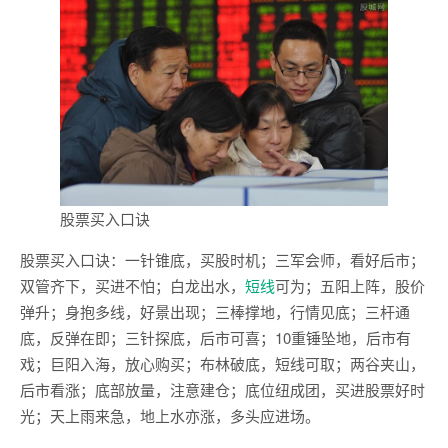
股票买入口诀
股票买入口诀：一针锥底，买股时机；三军会师，看好后市；
双管齐下，买进不怕；白龙出水，
短线
可为；五阳上阵，股价
弹升；身抱多线，好景出现；三棒撑地，行情见底；三杆通
底，反弹在即；三针探底，后市可喜；10重锤坠地，后市有
戏；巨阳入海，放心购买；布林破底，短线可取；两谷夹山，
后市看涨；底部放量，注意建仓；底位纽成团，买进股票好时
光；天上雨来急，地上水亦涨，多头应进场。