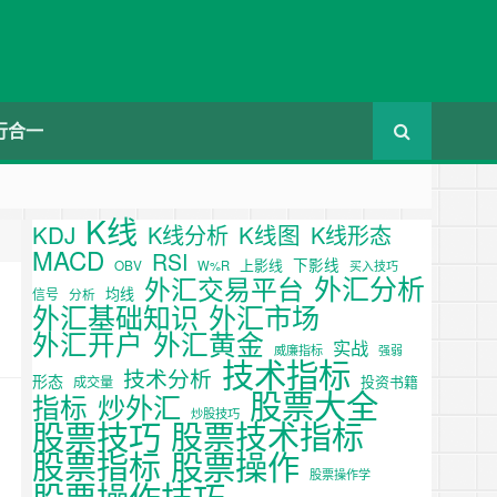
行合一
K线
KDJ
K线图
K线分析
K线形态
MACD
RSI
下影线
上影线
OBV
W%R
买入技巧
外汇分析
外汇交易平台
均线
信号
分析
外汇基础知识
外汇市场
外汇开户
外汇黄金
实战
威廉指标
强弱
技术指标
技术分析
形态
投资书籍
成交量
股票大全
炒外汇
指标
炒股技巧
股票技巧
股票技术指标
股票操作
股票指标
股票操作学
股票操作技巧