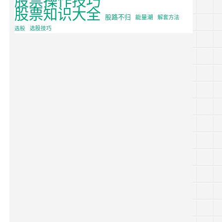
股票知识大全
股路不归
能量潮
解套方法
选股
选股技巧