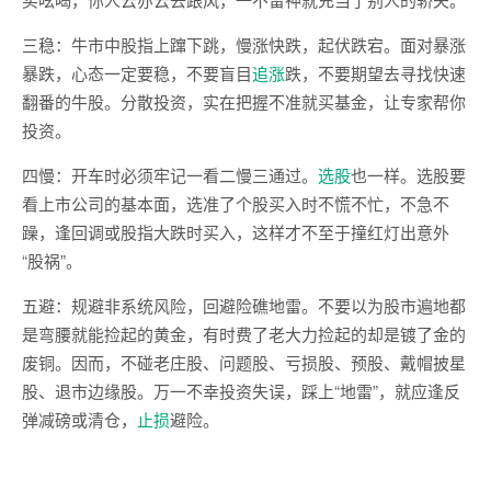
三稳：牛市中股指上蹿下跳，慢涨快跌，起伏跌宕。面对暴涨
暴跌，心态一定要稳，不要盲目
追涨
跌，不要期望去寻找快速
翻番的牛股。分散投资，实在把握不准就买基金，让专家帮你
投资。
四慢：开车时必须牢记一看二慢三通过。
选股
也一样。选股要
看上市公司的基本面，选准了个股买入时不慌不忙，不急不
躁，逢回调或股指大跌时买入，这样才不至于撞红灯出意外
“股祸”。
五避：规避非系统风险，回避险礁地雷。不要以为股市遍地都
是弯腰就能捡起的黄金，有时费了老大力捡起的却是镀了金的
废铜。因而，不碰老庄股、问题股、亏损股、预股、戴帽披星
股、退市边缘股。万一不幸投资失误，踩上“地雷”，就应逢反
弹减磅或清仓，
止损
避险。