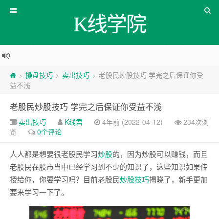
K线学院
操盘技巧
卖出技巧
老股民炒股技巧 学完之后保证你受
>
>
>
益不浅
老股民炒股技巧 学完之后保证你受益不浅
卖出技巧
K线君
4年前 (2022-04-12)
234次浏
览
0个评论
人人都是想要很老股民学习
炒股
的，因为炒股可以赚钱，而且
老股民在股市当中已经学习到不少的知识了，这些知识如果传
授给你，你要学习吗？目前老股民
炒股技巧
揭晓了，新手更加
要来学习一下了。