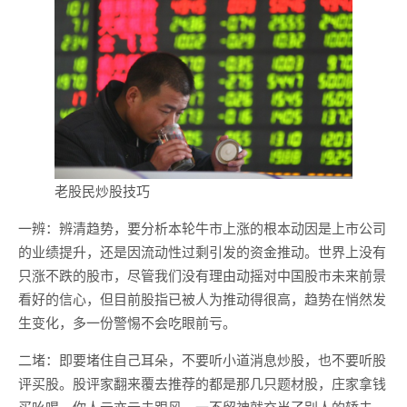
老股民炒股技巧
一辨：辨清趋势，要分析本轮牛市上涨的根本动因是上市公司
的业绩提升，还是因流动性过剩引发的资金推动。世界上没有
只涨不跌的股市，尽管我们没有理由动摇对中国股市未来前景
看好的信心，但目前股指已被人为推动得很高，趋势在悄然发
生变化，多一份警惕不会吃眼前亏。
二堵：即要堵住自己耳朵，不要听小道消息炒股，也不要听股
评买股。股评家翻来覆去推荐的都是那几只题材股，庄家拿钱
买吆喝，你人云亦云去跟风，一不留神就充当了别人的轿夫。