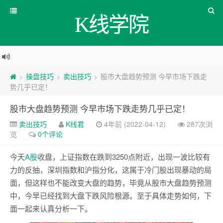
K线学院
操盘技巧
卖出技巧
股市大盘趋势预测 今早市场下跌走
>
>
>
势几乎已定！
股市大盘趋势预测 今早市场下跌走势几乎已定！
卖出技巧
K线君
4年前 (2022-04-12)
287次浏
览
0个评论
今天
A股
收盘，上证指数在跌到3250点附近，出现一波比较有
力的反抽，深圳指数和沪指分化，这属于冷门股出现暴动的局
面，但这样也不能改变大盘的趋势，毕竟从股市大盘趋势预测
中，今早已经找到大盘下跌风险根源。至于具体走势如何，下
面一起来认真分析一下。