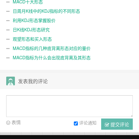
MACD十大形态
日周月K线中的KDJ指标的不同形态
利用KDJ形态掌握股价
日K线KDJ形态研究
观望形态和买入形态
MACD指标的几种底背离形态对应的量价
MACD指标为什么会出现底背离及其形态
发表我的评论
表情
评论通知
提交评论