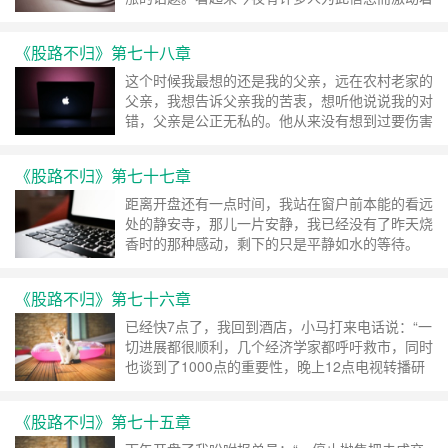
自己的神经。 ……
继续阅读 »
《股路不归》第七十八章
这个时候我最想的还是我的父亲，远在农村老家的
父亲，我想告诉父亲我的苦衷，想听他说说我的对
错，父亲是公正无私的。他从来没有想到过要伤害
一个人，即便是自己吃亏，也不愿意让别人不开
心，人缘很好。 ……
继续阅读 »
《股路不归》第七十七章
距离开盘还有一点时间，我站在窗户前本能的看远
处的静安寺，那儿一片安静，我已经没有了昨天烧
香时的那种感动，剩下的只是平静如水的等待。
……
继续阅读 »
《股路不归》第七十六章
已经快7点了，我回到酒店，小马打来电话说：“一
切进展都很顺利，几个经济学家都呼吁救市，同时
也谈到了1000点的重要性，晚上12点电视转播研
讨会实况。明天早晨所有报纸都会看到同样内容的
文章，主要的内容我都审核过了，基本上都是通
《股路不归》第七十五章
稿。” ……
继续阅读 »