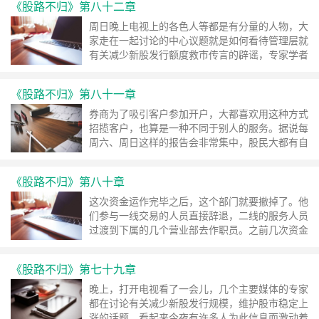
《股路不归》第八十二章
周日晚上电视上的各色人等都是有分量的人物，大
家走在一起讨论的中心议题就是如何看待管理层就
有关减少新股发行额度救市传言的辟谣，专家学者
们的可爱就在这儿，如果你给他一些必要的尊重和
机会，他们就能掏心窝子的给你分析，而且分析得
《股路不归》第八十一章
头头是道。 ……
继续阅读 »
券商为了吸引客户参加开户，大都喜欢用这种方式
招揽客户，也算是一种不同于别人的服务。据说每
周六、周日这样的报告会非常集中，股民大都有自
己追随的偶像，也有一些属于赶场子的，哪儿有报
告会都参加，不管是谁在讲，去了能不能听出什么
《股路不归》第八十章
名堂倒是其次，主要是心理上有了一个依靠。
……
继续阅读 »
这次资金运作完毕之后，这个部门就要撤掉了。他
们参与一线交易的人员直接辞退，二线的服务人员
过渡到下属的几个营业部去作职员。之前几次资金
运作我没有考虑过参与一线人员的去留问题，可
是，这次我非常想知道他们的去向。 ……
继续阅
《股路不归》第七十九章
读 »
晚上，打开电视看了一会儿，几个主要媒体的专家
都在讨论有关减少新股发行规模，维护股市稳定上
涨的话题。看起来今夜有许多人为此信息而激动着