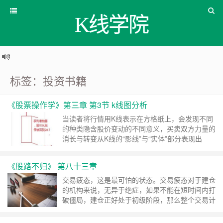
K线学院
标签：投资书籍
《股票操作学》第三章 第3节 k线图分析
当读者将行情用K线表示在方格纸上，会发现不同
的种类隐含股价变动的不同意义，买卖双方力量的
消长与转变从K线的“影线”与“实体”部分表现出
来。影线部分，上影线愈长表示卖方力量愈强大，
下影线愈长表示较低的价位聚集着浓厚的买气。
《股路不归》 第八十三章
……
继续阅读 »
交易疲态，这是最可怕的状态。交易疲态对于建仓
的机构来说，无异于绝症，如果不能在短时间内打
破僵局，建仓正好处于初级阶段，那么整个交易计
划都要重新制定。 ……
继续阅读 »