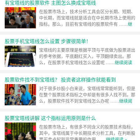
有宝塔线的股票软件 主图怎么换成宝塔线
在股票市场上，技术分析工具会区分长期、短期、
中长期，而宝塔线就是适合在中长期市场上使用的
指标。那么，目前有宝塔线的股票软件有 ……
继
续阅读 »
股票手机宝塔线怎么设置 步骤很简单！
宝塔线的主要原理是根据平顶与平底做为股票进出
的参考依据，平底翻红买入，平顶翻绿卖出。那
么，在股票手机宝塔线怎么设置呢 ……
继续阅读
»
股票软件找不到宝塔线？ 投资者这样操作就能看到
对于很多炒股小白来说，宝塔线常常能听到，但是
在整个股票技术指标之中却是有很多人找不到。那
么，股票软件找不到宝塔线怎么办呢 ……
继续阅
读 »
股票宝塔线讲解 这个指标运用原则是什么
在股票市场上，有很多不同含义的股票技术指标，
其中，宝塔线属于中长期技术分析工具，在判断股
票买卖点起到非常重要的作用 ……
继续阅读 »