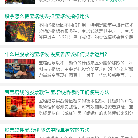
股票怎么把宝塔线去掉 宝塔线指标用法
不同的指标欧不同的作用，特别是股市中进行技术
分析的指标有很多种，宝塔线就是其中之一，宝塔
线是以白（或红）黑（或绿）的实体棒线来划分股
价的 ……
继续阅读 »
什么是股票的宝塔线 投资者应该如何灵活运用？
宝塔线是以不同颜色的棒线来区分股价涨跌的一种
图表型指标，主要是把股价多空之间的争斗过程和
力量转变表现在图表上。对于一些炒股新手而言，
可能就不太了解宝塔线了 ……
继续阅读 »
带宝塔线的股票软件 宝塔线指标的正确使用方法
宝塔线是实战价值极高的技术指标、其极好的市场
敏感性和客观实战性，可有效辅助投资者避险，宝
塔线是以白（或红）黑（或绿）的实体棒线来划分
股价 ……
继续阅读 »
股票软件宝塔线 战法中简单有效的方法