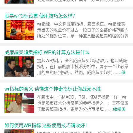
……
继续阅读 »
股票wr指标设置 使用技巧怎么样？
wr指标，中文称威廉指标，股票术语。wr指标表
示当天的收盘价在过去一段日子的全部价格范围内
所处的相对位置，是一种兼具超买超卖和强弱分界
……
继续阅读 »
威廉超买超卖指标 WR的计算方法是什么
提起WR指标，全名威廉超买超卖指标，也叫威廉
指标，在目前的股市技术分析中，属于一个比较常
用的短期研判指标。然而，威廉超买超卖 ……
继
续阅读 »
wr指标的含义 读懂这个神奇指标让你战无不胜
在股市中，与MACD、RSI、KDJ等指标一样，wr
也是股市技术分析常见的参考指标之一，其不仅属
于超买超卖指标，更是为分析市场短 ……
继续阅
读 »
如何使用WR指标 这些使用技巧请收好！