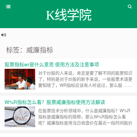
K线学院
标签：威廉指标
股票指标wr是什么意思 使用方法及注意事项
对于炒股的人来说，肯定是要了解不同的股票知识
了，特别是对于炒股的新手来说，一些股票术语更
要知晓了，WR指标应该有人听说过，那么股 ……
继续阅读 »
W%R指标怎么看？股票威廉指标使用方法解读
在股票技术分析领域中，什么是威廉指标？W%R
指标是威廉指标的简称，那么W%R指标怎么看
呢？威廉指标是用当日收盘价在最近一段时间股价
分布的相对位置来描述超买和超卖程 ……
继续阅
读 »